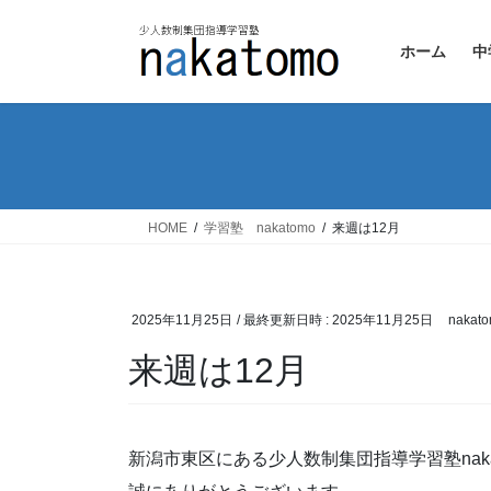
コ
ナ
ン
ビ
ホーム
中
テ
ゲ
ン
ー
ツ
シ
へ
ョ
ス
ン
キ
に
ッ
移
HOME
学習塾 nakatomo
来週は12月
プ
動
2025年11月25日
/ 最終更新日時 :
2025年11月25日
nakat
来週は12月
新潟市東区にある少人数制集団指導学習塾naka