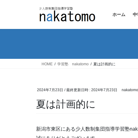
コ
ナ
ン
ビ
ホーム
中
テ
ゲ
ン
ー
ツ
シ
へ
ョ
ス
ン
キ
に
ッ
移
HOME
学習塾 nakatomo
夏は計画的に
プ
動
2024年7月23日
/ 最終更新日時 :
2024年7月23日
nakatom
夏は計画的に
新潟市東区にある少人数制集団指導学習塾naka