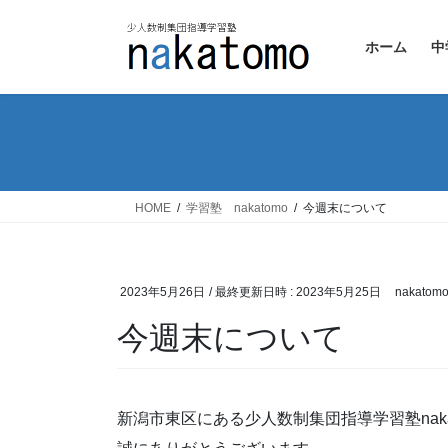
コ
ナ
ン
ビ
ホーム
中
テ
ゲ
ン
ー
ツ
シ
へ
ョ
ス
ン
キ
に
ッ
移
HOME
学習塾 nakatomo
今週末について
プ
動
2023年5月26日
/ 最終更新日時 :
2023年5月25日
nakatom
今週末について
新潟市東区にある少人数制集団指導学習塾naka