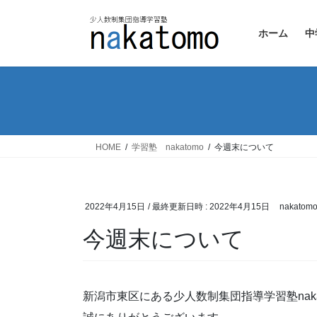
コ
ナ
ン
ビ
ホーム
中
テ
ゲ
ン
ー
ツ
シ
へ
ョ
ス
ン
キ
に
ッ
移
HOME
学習塾 nakatomo
今週末について
プ
動
2022年4月15日
/ 最終更新日時 :
2022年4月15日
nakatom
今週末について
新潟市東区にある少人数制集団指導学習塾naka