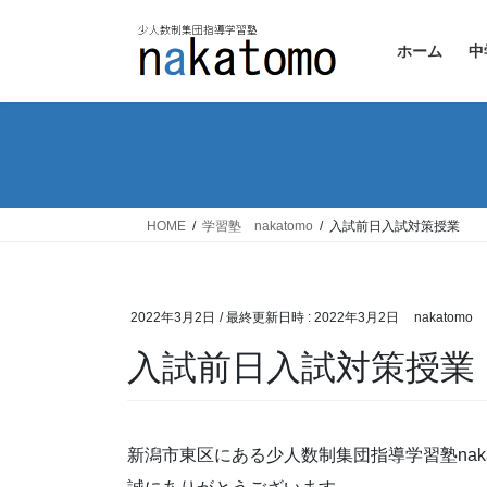
コ
ナ
ン
ビ
ホーム
中
テ
ゲ
ン
ー
ツ
シ
へ
ョ
ス
ン
キ
に
ッ
移
HOME
学習塾 nakatomo
入試前日入試対策授業
プ
動
2022年3月2日
/ 最終更新日時 :
2022年3月2日
nakatomo
入試前日入試対策授業
新潟市東区にある少人数制集団指導学習塾naka