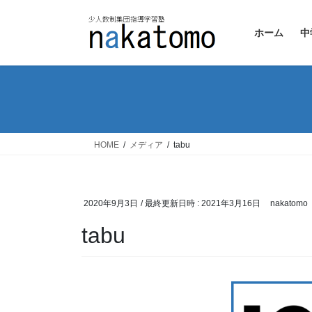
コ
ナ
ン
ビ
ホーム
中
テ
ゲ
ン
ー
ツ
シ
へ
ョ
ス
ン
キ
に
ッ
移
HOME
メディア
tabu
プ
動
2020年9月3日
/ 最終更新日時 :
2021年3月16日
nakatomo
tabu