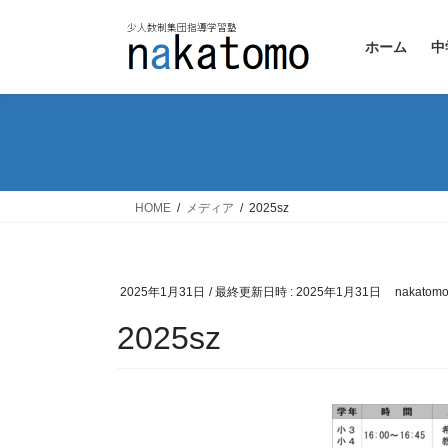
コ
ナ
ン
ビ
ホーム
中
テ
ゲ
ン
ー
ツ
シ
へ
ョ
ス
ン
キ
に
ッ
移
HOME
メディア
2025sz
プ
動
2025年1月31日
/ 最終更新日時 :
2025年1月31日
nakatom
2025sz